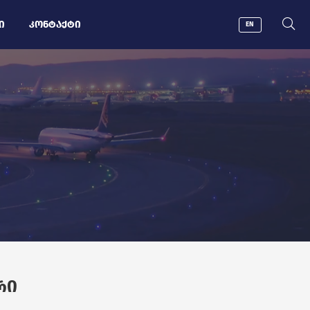
Ი
ᲙᲝᲜᲢᲐᲥᲢᲘ
EN
ᲠᲘ