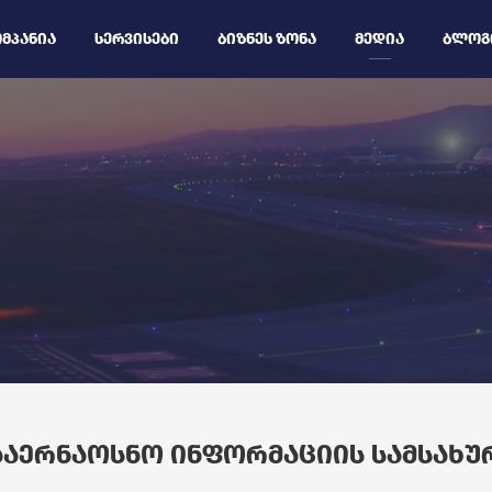
ᲛᲞᲐᲜᲘᲐ
ᲡᲔᲠᲕᲘᲡᲔᲑᲘ
ᲑᲘᲖᲜᲔᲡ ᲖᲝᲜᲐ
ᲛᲔᲓᲘᲐ
ᲑᲚᲝᲒ
ᲐᲐᲔᲠᲜᲐᲝᲡᲜᲝ ᲘᲜᲤᲝᲠᲛᲐᲪᲘᲘᲡ ᲡᲐᲛᲡᲐᲮᲣ